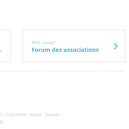
Billet suivant
é Vacances
Forum des associations
25 -
Conception Citopia
-
Solution
ty