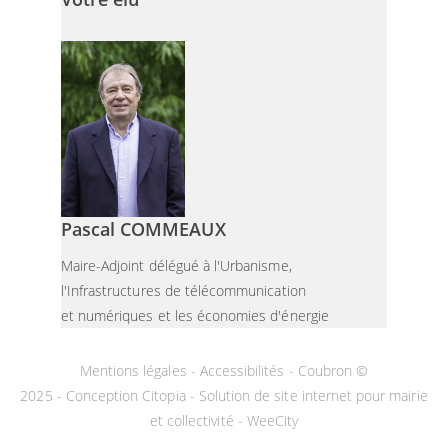
Pascal COMMEAUX
Maire-Adjoint délégué à l'Urbanisme,
l'Infrastructures de télécommunication
et numériques et les économies d'énergie
Mentions légales
-
Accessibilités
- Coubron ©
2025 -
Conception Citopia
-
Solution de site internet pour mairie
et collectivité - WeeCity