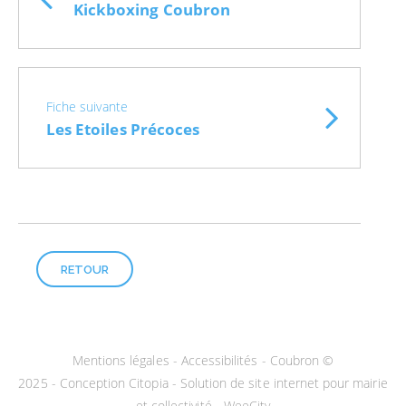
Kickboxing Coubron
Fiche suivante
Les Etoiles Précoces
RETOUR
Mentions légales
-
Accessibilités
- Coubron ©
2025 -
Conception Citopia
-
Solution de site internet pour mairie
et collectivité - WeeCity