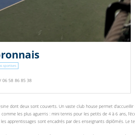
bronnais
ns sportives
/ 06 58 86 85 38
sine dont deux sont couverts. Un vaste club house permet d’accueillir 
omme les plus aguerris : mini tennis pour les petits de 4 à 6 ans, l’é
s les apprentissages sont encadrés par des enseignants diplômés. Le ten