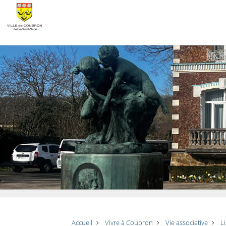
Accueil
Vivre à Coubron
Vie associative
L